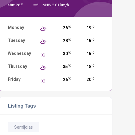
°C
Min: 26
NNW 2.81 km/h
Monday
26
19
°C
°C
Tuesday
28
15
°C
°C
Wednesday
30
15
°C
°C
Thursday
35
18
°C
°C
Friday
26
20
°C
°C
Listing Tags
Semijoias