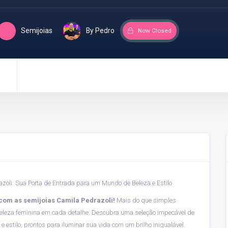
Semijoias
By Pedro
Now Closed
azoli: Sua Porta de Entrada para um Mundo de Beleza e Estilo
com as semijoias Camila Pedrazoli!
Mais do que simples
beleza feminina em cada detalhe. Descubra uma seleção impecável de
e estilo, prontos para iluminar sua vida com um brilho inigualável.