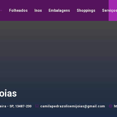
Folheados
Inox
Embalagens
Shoppings
Serviço
oias
eira - SP, 13487-230
camilapedrazolisemijoias@gmail.com
h