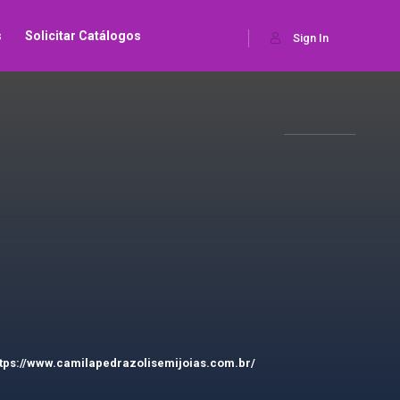
s
Solicitar Catálogos
Sign In
ttps://www.camilapedrazolisemijoias.com.br/