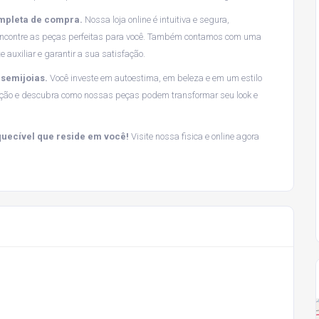
mpleta de compra.
Nossa loja online é intuitiva e segura,
e encontre as peças perfeitas para você. Também contamos com uma
auxiliar e garantir a sua satisfação.
semijoias.
Você investe em autoestima, em beleza e em um estilo
oleção e descubra como nossas peças podem transformar seu look e
quecível que reside em você!
Visite nossa fisica e online agora