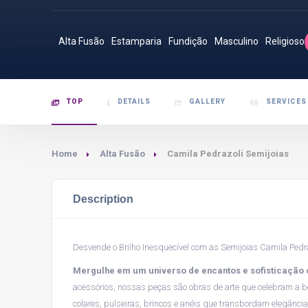
Alta Fusão
Estamparia
Fundição
Masculino
Religioso
TOP
DETAILS
GALLERY
SERVICES
Home
Alta Fusão
Camila Pedrazoli Semijoias
Description
Desvende o Brilho Inesquecível com as Semijoias Camila Pedr
Mergulhe em um universo de encantos e sofisticação 
acessórios, nossas peças são obras de arte que celebram a 
colares, pulseiras, brincos e anéis que transbordam elegância 