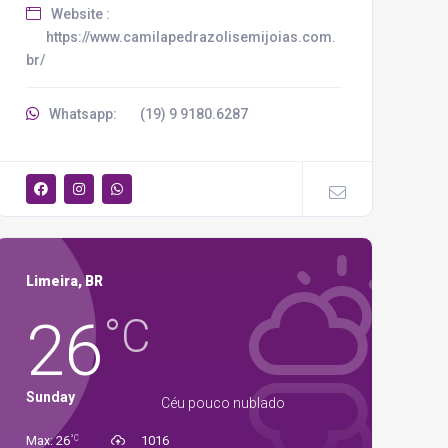
Website :
https://www.camilapedrazolisemijoias.com.
br/
Whatsapp:
(19) 9 9180.6287
Limeira, BR
26
°C
Sunday
Céu pouco nublado
°C
Max: 26
1016