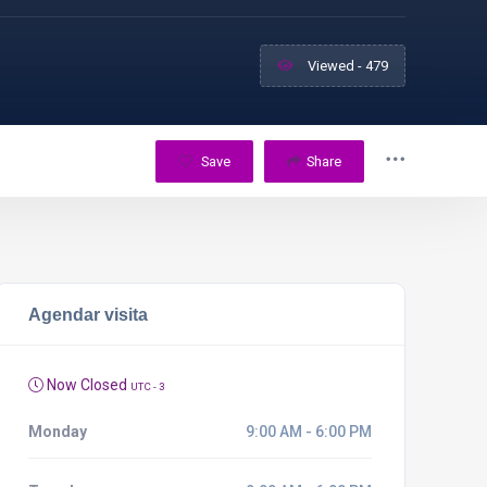
Viewed - 479
Save
Share
Agendar visita
Now Closed
UTC - 3
Monday
9:00 AM - 6:00 PM