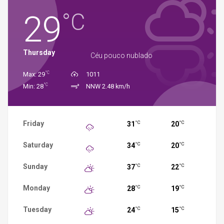
29
°C
Thursday
Céu pouco nublado
°C
Max: 29
1011
°C
Min: 28
NNW 2.48 km/h
Friday
31
20
°C
°C
Saturday
34
20
°C
°C
Sunday
37
22
°C
°C
Monday
28
19
°C
°C
Tuesday
24
15
°C
°C