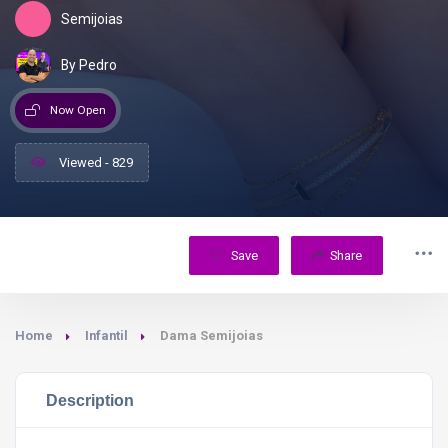
Semijoias
By Pedro
Now Open
Viewed - 829
Save
Share
Home
Infantil
Dama Semijoias
Description