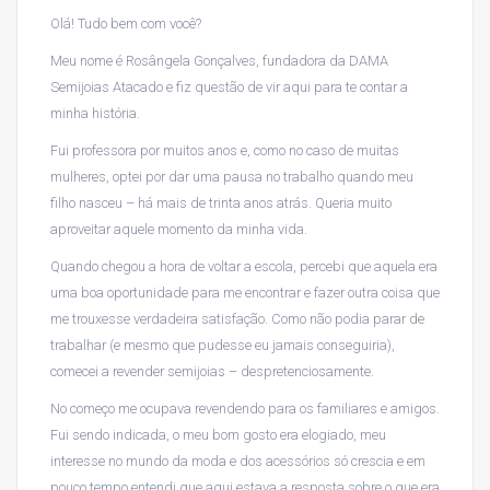
Olá! Tudo bem com você?
Meu nome é Rosângela Gonçalves, fundadora da DAMA
Semijoias Atacado e fiz questão de vir aqui para te contar a
minha história.
Fui professora por muitos anos e, como no caso de muitas
mulheres, optei por dar uma pausa no trabalho quando meu
filho nasceu – há mais de trinta anos atrás. Queria muito
aproveitar aquele momento da minha vida.
Quando chegou a hora de voltar a escola, percebi que aquela era
uma boa oportunidade para me encontrar e fazer outra coisa que
me trouxesse verdadeira satisfação. Como não podia parar de
trabalhar (e mesmo que pudesse eu jamais conseguiria),
comecei a revender semijoias – despretenciosamente.
No começo me ocupava revendendo para os familiares e amigos.
Fui sendo indicada, o meu bom gosto era elogiado, meu
interesse no mundo da moda e dos acessórios só crescia e em
pouco tempo entendi que aqui estava a resposta sobre o que era