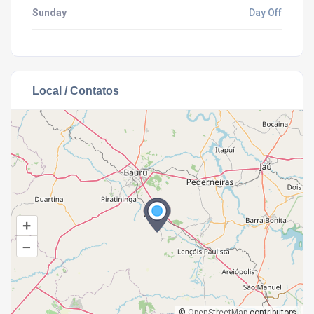
Sunday
Day Off
Local / Contatos
+
–
©
OpenStreetMap
contributors.