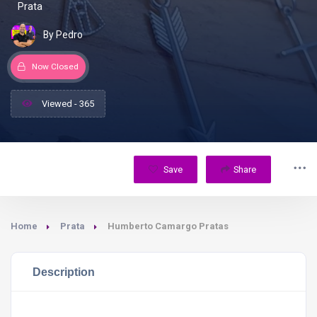
Prata
By Pedro
Now Closed
Viewed - 365
Save
Share
Home
Prata
Humberto Camargo Pratas
Description