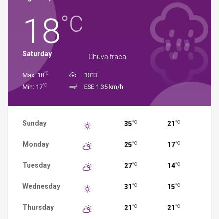
18
°C
Saturday
Chuva fraca
°C
Max: 18
1013
°C
Min: 17
ESE 1.35 km/h
Sunday
35
21
°C
°C
Monday
25
17
°C
°C
Tuesday
27
14
°C
°C
Wednesday
31
15
°C
°C
Thursday
21
21
°C
°C