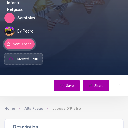
Infantil
Religioso
Semijoias
By Pedro
Now Closed
Viewed - 738
Save
Share
Home
Alta Fusão
Luccas D’Pietro
Description