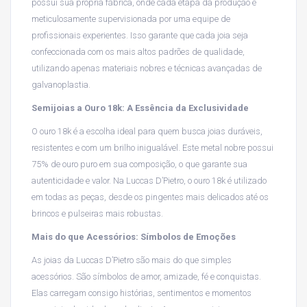
possui sua própria fábrica, onde cada etapa da produção é
meticulosamente supervisionada por uma equipe de
profissionais experientes. Isso garante que cada joia seja
confeccionada com os mais altos padrões de qualidade,
utilizando apenas materiais nobres e técnicas avançadas de
galvanoplastia.
Semijoias a Ouro 18k: A Essência da Exclusividade
O ouro 18k é a escolha ideal para quem busca joias duráveis,
resistentes e com um brilho inigualável. Este metal nobre possui
75% de ouro puro em sua composição, o que garante sua
autenticidade e valor. Na Luccas D’Pietro, o ouro 18k é utilizado
em todas as peças, desde os pingentes mais delicados até os
brincos e pulseiras mais robustas.
Mais do que Acessórios: Símbolos de Emoções
As joias da Luccas D’Pietro são mais do que simples
acessórios. São símbolos de amor, amizade, fé e conquistas.
Elas carregam consigo histórias, sentimentos e momentos