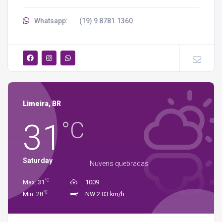
Whatsapp:
(19) 9 8781.1360
Limeira, BR
31
°C
Saturday
Nuvens quebradas
°C
Max: 31
1009
°C
Min: 28
NW 2.03 km/h