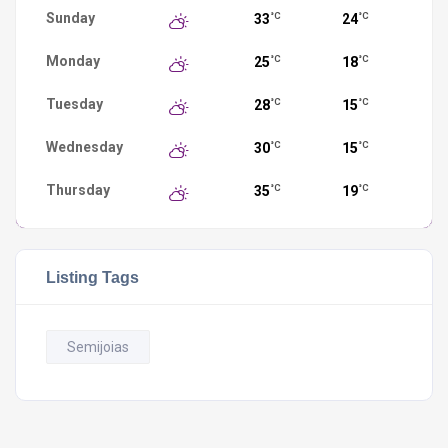
Sunday
33
24
°C
°C
Monday
25
18
°C
°C
Tuesday
28
15
°C
°C
Wednesday
30
15
°C
°C
Thursday
35
19
°C
°C
Listing Tags
Semijoias