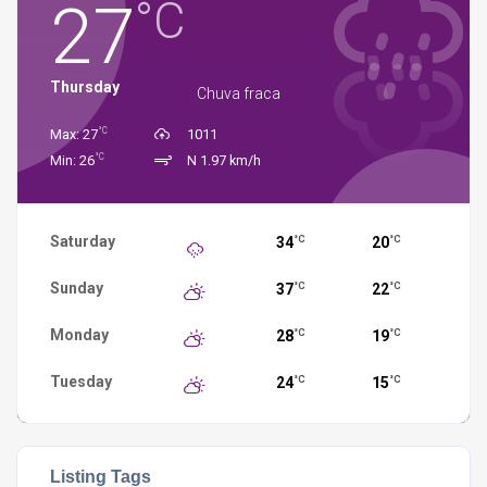
27
°C
Thursday
Chuva fraca
°C
Max: 27
1011
°C
Min: 26
N 1.97 km/h
Saturday
34
20
°C
°C
Sunday
37
22
°C
°C
Monday
28
19
°C
°C
Tuesday
24
15
°C
°C
Listing Tags