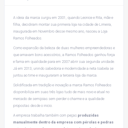
A ideia da marca surgiu em 2001, quando Leonice e Rita, mãe e
filha, decidiram montar sua primeira loja na cidade de Limeira,
inaugurada em Novembro desse mesmo ano, nasceu a Loja
Ramos Folheados.
Como expansão da beleza de duas mulheres empreendedoras e
que amavam bons acessórios, a Ramos Folheados ganhou força
e fama em qualidade para em 2007 abrir sua segunda unidade.
Já em 2013, unindo sabedoria e modernidade a neta Isabela se
juntou ao time e inauguraram a terceira loja da marca.
Solidificada em tradição e inovação a marca Ramos Folheados
disponibiliza em suas três lojas tudo de mais novo e atual no
mercado de semijoias sem perder o charme e a qualidade
propostas desde o inicio.
A empresa trabalha também com peças
produzidas
manualmente dentro da empresa com pérolas e pedras