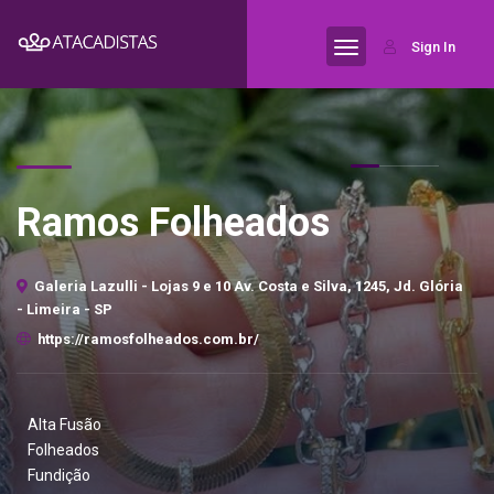
Sign In
Ramos Folheados
Galeria Lazulli - Lojas 9 e 10 Av. Costa e Silva, 1245, Jd. Glória
- Limeira - SP
https://ramosfolheados.com.br/
Alta Fusão
Folheados
Fundição