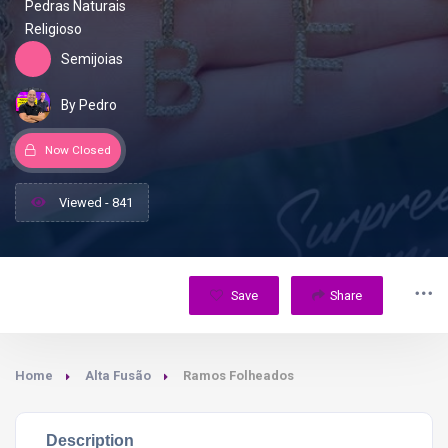
Pedras Naturais
Religioso
Semijoias
By Pedro
Now Closed
Viewed - 841
Save
Share
Home
Alta Fusão
Ramos Folheados
Description