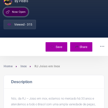
By Pedro
Now Open
Viewed - 315
Save
Share
Home
Inox
RJ Joias em Inox
Description
Nós, da RJ – Joias em inox, estamos no mercado há 30 anos e
atendemos a todo o Brasil com uma ampla variedade de peças,