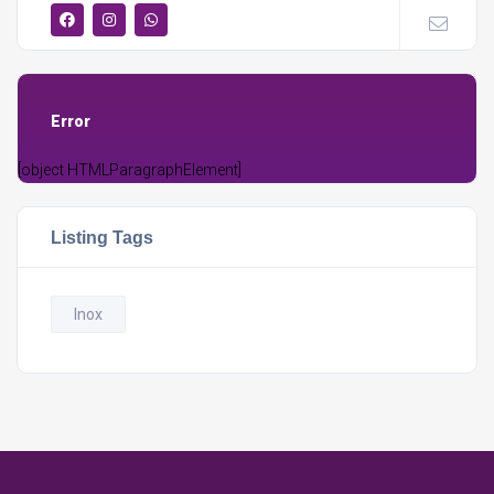
Error
[object HTMLParagraphElement]
Listing Tags
Inox