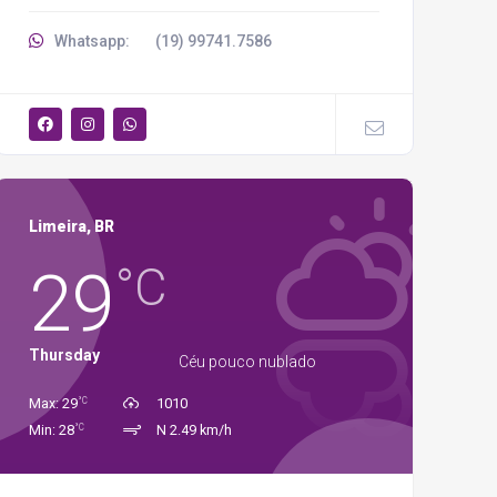
Whatsapp:
(19) 99741.7586
Limeira, BR
29
°C
Thursday
Céu pouco nublado
°C
Max: 29
1010
°C
Min: 28
N 2.49 km/h