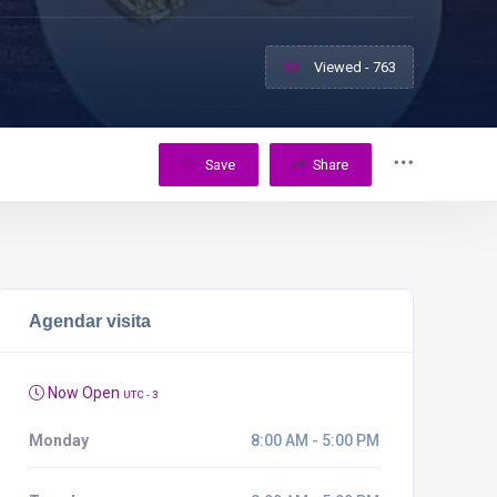
Viewed - 763
Save
Share
Agendar visita
Now Open
UTC - 3
Monday
8:00 AM - 5:00 PM