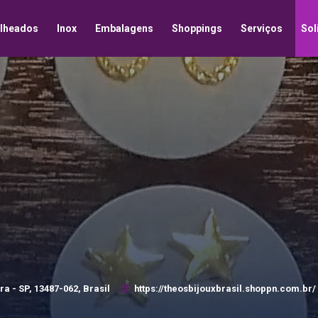
lheados
Inox
Embalagens
Shoppings
Serviços
Sol
a - SP, 13487-062, Brasil
https://theosbijouxbrasil.shoppn.com.br/