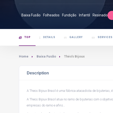
Baixa Fusão
Folheados
Fundição
Infantil
Resinado
TOP
DETAILS
GALLERY
SERVICES
Home
Baixa Fusão
Théo’s Bijoux
Description
A Theos Bijoux Brasil é uma fábrica atacadista de bijuterias, é
A Theos Bijoux Brasil atua no ramo de bijuterias com o objet
empresas do ramo e afins…