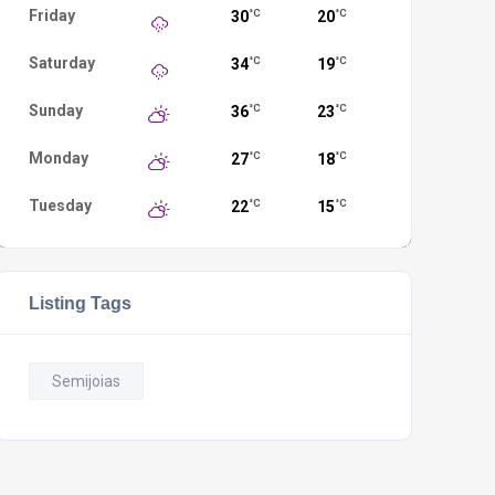
Friday
30
20
°C
°C
Saturday
34
19
°C
°C
Sunday
36
23
°C
°C
Monday
27
18
°C
°C
Tuesday
22
15
°C
°C
Listing Tags
Semijoias