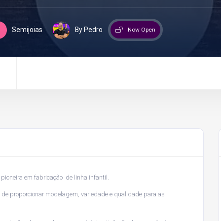
Semijoias
By Pedro
Now Open
 pioneira em fabricação de linha infantil.
ivo de proporcionar modelagem, variedade e qualidade para as