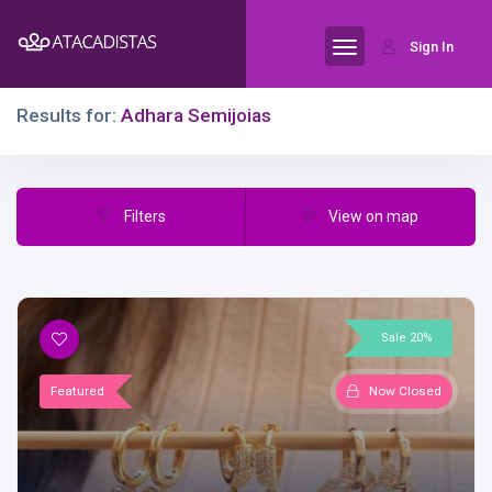
Sign In
Results for:
Adhara Semijoias
Filters
View on map
Sale 20%
Featured
Now Closed