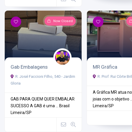
Now Closed
Gab Embalagens
MR Gráfica
R. José Faccioni Filho, 540 - Jardim
R. Prof. Rui Côrte Bri
Gloria
A Gráfica MR atua n
GAB PARA QUEM QUER EMBALAR
joias com o objetivo ..
SUCESSO A GAB é uma ...
Brasil
Limeira/SP
Limeira/SP