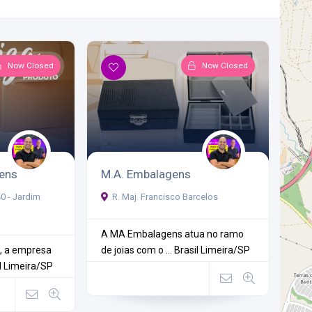
Now Closed
Now Closed
ens
M.A. Embalagens
40 - Jardim
R. Maj. Francisco Barcelos
A MA Embalagens atua no ramo
, a empresa
de joias com o ...
Brasil
Limeira/SP
l
Limeira/SP