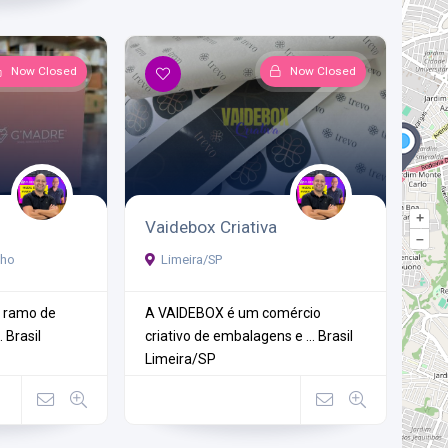
Now Closed
Now Closed
+
Vaidebox Criativa
–
lho
Limeira/SP
o ramo de
A VAIDEBOX é um comércio
.
Brasil
criativo de embalagens e ...
Brasil
Limeira/SP