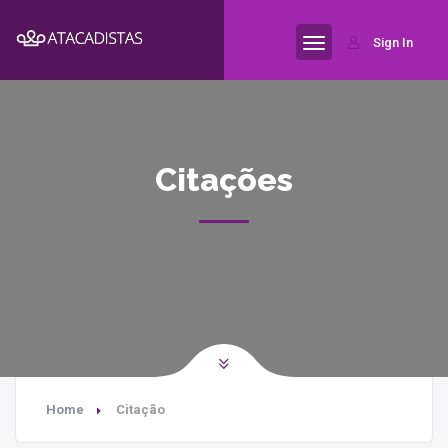
Sign In
Citações
Home
Citação