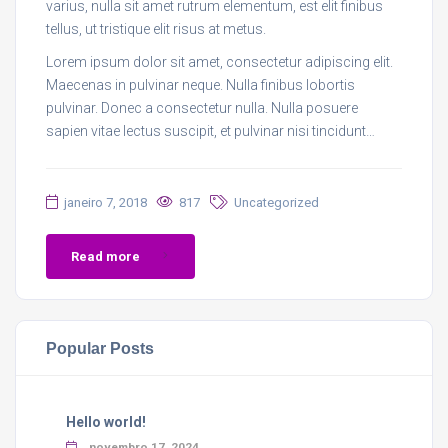
varius, nulla sit amet rutrum elementum, est elit finibus
tellus, ut tristique elit risus at metus.
Lorem ipsum dolor sit amet, consectetur adipiscing elit.
Maecenas in pulvinar neque. Nulla finibus lobortis
pulvinar. Donec a consectetur nulla. Nulla posuere
sapien vitae lectus suscipit, et pulvinar nisi tincidunt…
janeiro 7, 2018
817
Uncategorized
Read more
Popular Posts
Hello world!
novembro 17, 2024