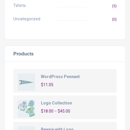
Tshirts
(5)
Uncategorized
(0)
Products
WordPress Pennant
$
11.05
Logo Collection
$
18.00
–
$
45.00
Beanie with Logo