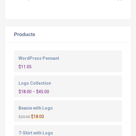
Products
WordPress Pennant
$
11.05
Logo Collection
$
18.00
–
$
45.00
Beanie with Logo
O
O
$
18.00
$
20.00
preço
preço
original
atual
T-Shirt with Logo