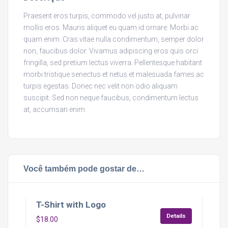
Praesent eros turpis, commodo vel justo at, pulvinar
mollis eros. Mauris aliquet eu quam id ornare. Morbi ac
quam enim. Cras vitae nulla condimentum, semper dolor
non, faucibus dolor. Vivamus adipiscing eros quis orci
fringilla, sed pretium lectus viverra. Pellentesque habitant
morbi tristique senectus et netus et malesuada fames ac
turpis egestas. Donec nec velit non odio aliquam
suscipit. Sed non neque faucibus, condimentum lectus
at, accumsan enim.
Você também pode gostar de…
T-Shirt with Logo
Details
$
18.00