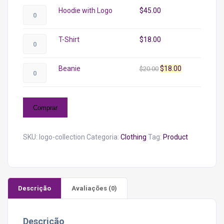
Hoodie
Hoodie with Logo
$
45.00
with
Logo
T-
T-Shirt
$
18.00
quantidade
Shirt
quantidade
Beanie
O
O
Beanie
$
18.00
$
20.00
quantidade
preço
preço
original
atual
era:
é:
Comprar
$20.00.
$18.00.
SKU:
logo-collection
Categoria:
Clothing
Tag:
Product
Descrição
Avaliações (0)
Descrição