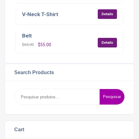
V-Neck T-Shirt
Details
Belt
Oferta!
Details
O
O
$
65.00
$
55.00
preço
preço
original
atual
era:
é:
Search Products
$65.00.
$55.00.
Pesquisar
Pesquisar
por:
Cart