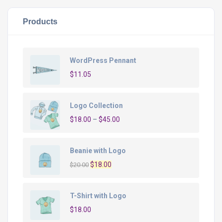
Products
WordPress Pennant
$
11.05
Logo Collection
$
18.00
–
$
45.00
Beanie with Logo
O
O
$
18.00
$
20.00
preço
preço
original
atual
T-Shirt with Logo
era:
é:
$
18.00
$20.00.
$18.00.