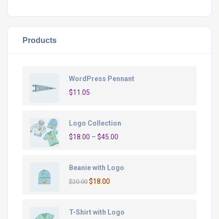
Products
WordPress Pennant
$
11.05
Logo Collection
$
18.00
–
$
45.00
Beanie with Logo
O
O
$
18.00
$
20.00
preço
preço
original
atual
T-Shirt with Logo
era:
é: