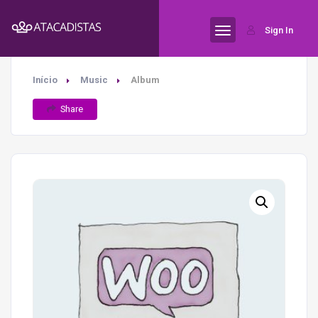
Sign In
Início
Music
Album
Share