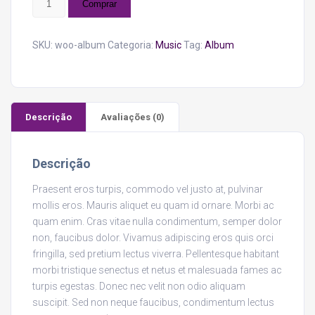
Comprar
quantidade
SKU:
woo-album
Categoria:
Music
Tag:
Album
Descrição
Avaliações (0)
Descrição
Praesent eros turpis, commodo vel justo at, pulvinar
mollis eros. Mauris aliquet eu quam id ornare. Morbi ac
quam enim. Cras vitae nulla condimentum, semper dolor
non, faucibus dolor. Vivamus adipiscing eros quis orci
fringilla, sed pretium lectus viverra. Pellentesque habitant
morbi tristique senectus et netus et malesuada fames ac
turpis egestas. Donec nec velit non odio aliquam
suscipit. Sed non neque faucibus, condimentum lectus