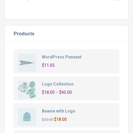
Products
WordPress Pennant
$
11.05
Logo Collection
$
18.00
–
$
45.00
Beanie with Logo
O
O
$
18.00
$
20.00
preço
preço
original
atual