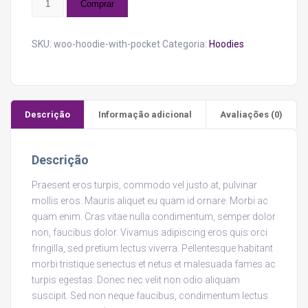
Comprar
with
Pocket
quantidade
SKU:
woo-hoodie-with-pocket
Categoria:
Hoodies
Descrição
Informação adicional
Avaliações (0)
Descrição
Praesent eros turpis, commodo vel justo at, pulvinar
mollis eros. Mauris aliquet eu quam id ornare. Morbi ac
quam enim. Cras vitae nulla condimentum, semper dolor
non, faucibus dolor. Vivamus adipiscing eros quis orci
fringilla, sed pretium lectus viverra. Pellentesque habitant
morbi tristique senectus et netus et malesuada fames ac
turpis egestas. Donec nec velit non odio aliquam
suscipit. Sed non neque faucibus, condimentum lectus