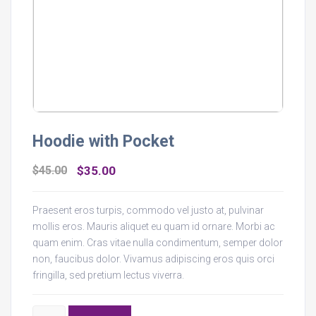
Hoodie with Pocket
O
O
$
45.00
$
35.00
preço
preço
original
atual
Praesent eros turpis, commodo vel justo at, pulvinar
mollis eros. Mauris aliquet eu quam id ornare. Morbi ac
era:
é:
quam enim. Cras vitae nulla condimentum, semper dolor
$45.00.
$35.00.
non, faucibus dolor. Vivamus adipiscing eros quis orci
fringilla, sed pretium lectus viverra.
Hoodie