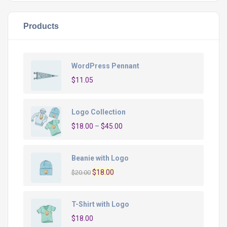
Products
WordPress Pennant
$
11.05
Logo Collection
$
18.00
–
$
45.00
Beanie with Logo
O
O
$
18.00
$
20.00
preço
preço
original
atual
T-Shirt with Logo
era:
é:
$
18.00
$20.00.
$18.00.