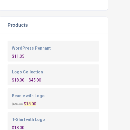
Products
WordPress Pennant
$
11.05
Logo Collection
$
18.00
–
$
45.00
Beanie with Logo
O
O
$
18.00
$
20.00
preço
preço
original
atual
T-Shirt with Logo
era:
é:
$
18.00