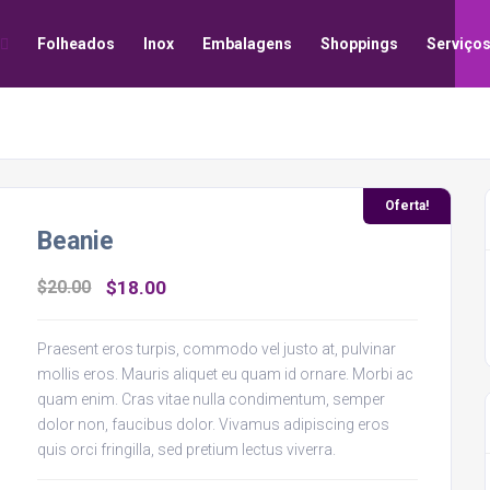
Folheados
Inox
Embalagens
Shoppings
Serviço
Oferta!
Beanie
O
O
$
20.00
$
18.00
preço
preço
original
atual
Praesent eros turpis, commodo vel justo at, pulvinar
mollis eros. Mauris aliquet eu quam id ornare. Morbi ac
era:
é:
quam enim. Cras vitae nulla condimentum, semper
$20.00.
$18.00.
dolor non, faucibus dolor. Vivamus adipiscing eros
quis orci fringilla, sed pretium lectus viverra.