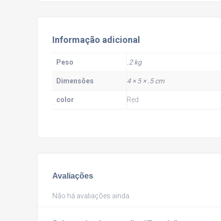
Informação adicional
Peso
.2 kg
Dimensões
4 × 5 × .5 cm
color
Red
Avaliações
Não há avaliações ainda.