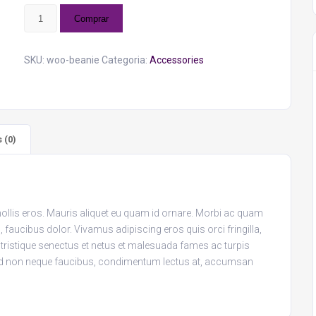
Beanie
Comprar
quantidade
SKU:
woo-beanie
Categoria:
Accessories
 (0)
ollis eros. Mauris aliquet eu quam id ornare. Morbi ac quam
faucibus dolor. Vivamus adipiscing eros quis orci fringilla,
 tristique senectus et netus et malesuada fames ac turpis
Sed non neque faucibus, condimentum lectus at, accumsan