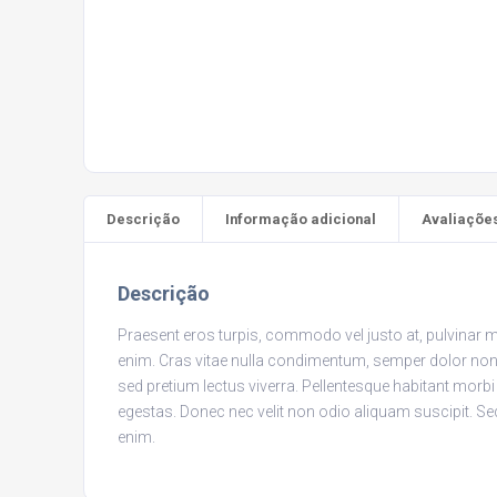
Descrição
Informação adicional
Avaliações
Descrição
Praesent eros turpis, commodo vel justo at, pulvinar m
enim. Cras vitae nulla condimentum, semper dolor non, 
sed pretium lectus viverra. Pellentesque habitant morbi
egestas. Donec nec velit non odio aliquam suscipit. 
enim.