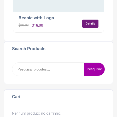
Beanie with Logo
Details
O
O
$
20.00
$
18.00
preço
preço
original
atual
era:
é:
Search Products
$20.00.
$18.00.
Pesquisar
Pesquisar
por:
Cart
Nenhum produto no carrinho.