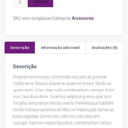
Comprar
quantidade
SKU:
woo-sunglasses
Categoria:
Accessories
Descrição
Informação adicional
Avaliações (0)
Descrição
Praesent eros turpis, commodo vel justo at, pulvinar
mollis eros. Mauris aliquet eu quam id ornare. Morbi ac
quam enim. Cras vitae nulla condimentum, semper dolor
non, faucibus dolor. Vivamus adipiscing eros quis orci
fringilla, sed pretium lectus viverra. Pellentesque habitant
morbi tristique senectus et netus et malesuada fames ac
turpis egestas. Donec nec velit non odio aliquam
suscipit. Sed non neque faucibus, condimentum lectus