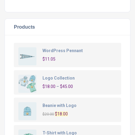
Products
WordPress Pennant
$
11.05
Logo Collection
$
18.00
–
$
45.00
Beanie with Logo
O
O
$
18.00
$
20.00
preço
preço
original
atual
T-Shirt with Logo
era:
é: