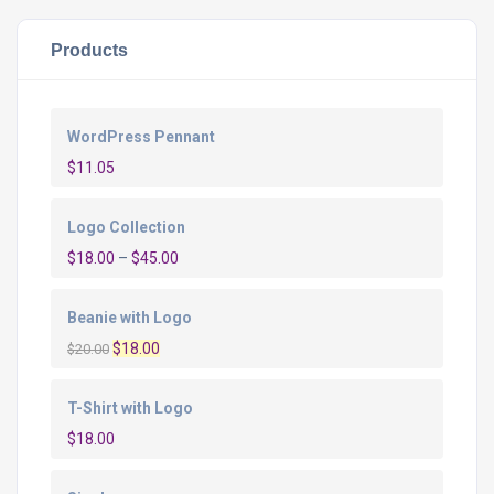
Products
WordPress Pennant
$
11.05
Logo Collection
$
18.00
–
$
45.00
Beanie with Logo
O
O
$
18.00
$
20.00
preço
preço
original
atual
T-Shirt with Logo
era:
é:
$
18.00
$20.00.
$18.00.