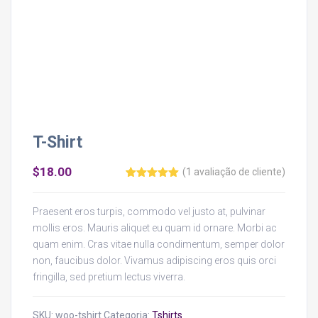
T-Shirt
$
18.00
(
1
avaliação de cliente)
Avaliado
2
como
5.00
de 5, com
Praesent eros turpis, commodo vel justo at, pulvinar
baseado
em
mollis eros. Mauris aliquet eu quam id ornare. Morbi ac
avaliações
quam enim. Cras vitae nulla condimentum, semper dolor
de clientes
non, faucibus dolor. Vivamus adipiscing eros quis orci
fringilla, sed pretium lectus viverra.
SKU:
woo-tshirt
Categoria:
Tshirts