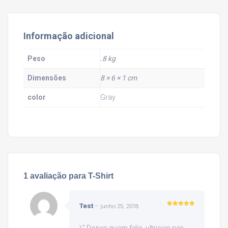
Informação adicional
Peso
.8 kg
Dimensões
8 × 6 × 1 cm
color
Gray
1 avaliação para
T-Shirt
Test
–
junho 25, 2018
Avaliação
5
de 5