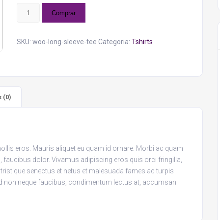
Long
Comprar
Sleeve
Tee
quantidade
SKU:
woo-long-sleeve-tee
Categoria:
Tshirts
 (0)
ollis eros. Mauris aliquet eu quam id ornare. Morbi ac quam
faucibus dolor. Vivamus adipiscing eros quis orci fringilla,
 tristique senectus et netus et malesuada fames ac turpis
Sed non neque faucibus, condimentum lectus at, accumsan