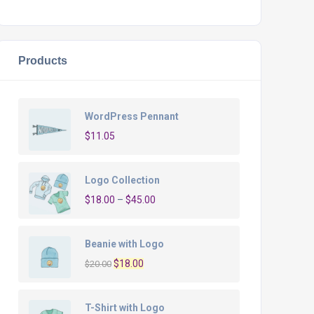
Products
WordPress Pennant
$
11.05
Logo Collection
$
18.00
–
$
45.00
Beanie with Logo
O
O
$
18.00
$
20.00
preço
preço
original
atual
T-Shirt with Logo
era:
é: