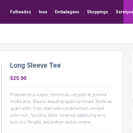
Folheados
Inox
Embalagens
Shoppings
Serviço
Long Sleeve Tee
$
25.00
Praesent eros turpis, commodo vel justo at, pulvinar
mollis eros. Mauris aliquet eu quam id ornare. Morbi ac
quam enim. Cras vitae nulla condimentum, semper
dolor non, faucibus dolor. Vivamus adipiscing eros
quis orci fringilla, sed pretium lectus viverra.