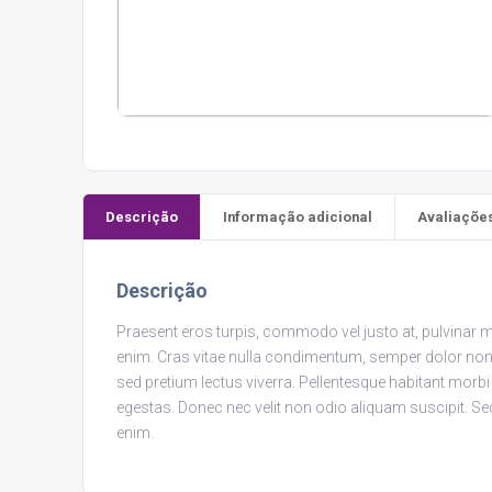
Descrição
Informação adicional
Avaliações
Descrição
Praesent eros turpis, commodo vel justo at, pulvinar m
enim. Cras vitae nulla condimentum, semper dolor non, 
sed pretium lectus viverra. Pellentesque habitant morbi
egestas. Donec nec velit non odio aliquam suscipit. 
enim.